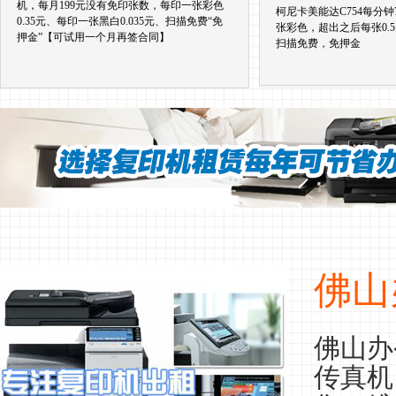
机，每月199元没有免印张数，每印一张彩色
柯尼卡美能达C754每分钟
0.35元、每印一张黑白0.035元、扫描免费“免
张彩色，超出之后每张0.5
押金”【可试用一个月再签合同】
扫描免费，免押金
佛山
佛山办
传真机